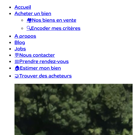
Accueil
Acheter un bien
🏘️
Nos biens en vente
🔍
Encoder mes critères
A propos
Blog
Jobs
💬
Nous contacter
📅
Prendre rendez-vous
🏠
Estimer mon bien
🤝
Trouver des acheteurs