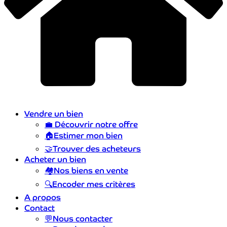
Vendre un bien
💼
Découvrir notre offre
🏠
Estimer mon bien
🤝
Trouver des acheteurs
Acheter un bien
🏘️
Nos biens en vente
🔍
Encoder mes critères
A propos
Contact
💬
Nous contacter