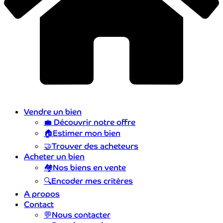
Vendre un bien
💼
Découvrir notre offre
🏠
Estimer mon bien
🤝
Trouver des acheteurs
Acheter un bien
🏘️
Nos biens en vente
🔍
Encoder mes critères
A propos
Contact
💬
Nous contacter