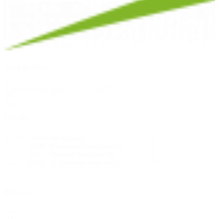
Type de biens
Type
Type de biens
de
biens
Localité
Localité
Localité
Prix (€)
Prix
Réinitialiser