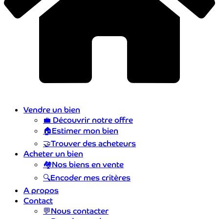
Vendre un bien
💼
Découvrir notre offre
🏠
Estimer mon bien
🤝
Trouver des acheteurs
Acheter un bien
🏘️
Nos biens en vente
🔍
Encoder mes critères
A propos
Contact
💬
Nous contacter