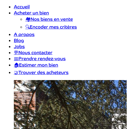
Accueil
Acheter un bien
🏘️
Nos biens en vente
🔍
Encoder mes critères
A propos
Blog
Jobs
💬
Nous contacter
📅
Prendre rendez-vous
🏠
Estimer mon bien
🤝
Trouver des acheteurs