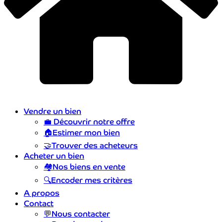
Vendre un bien
💼
Découvrir notre offre
🏠
Estimer mon bien
🤝
Trouver des acheteurs
Acheter un bien
🏘️
Nos biens en vente
🔍
Encoder mes critères
A propos
Contact
💬
Nous contacter