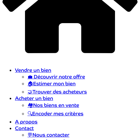
Vendre un bien
💼
Découvrir notre offre
🏠
Estimer mon bien
🤝
Trouver des acheteurs
Acheter un bien
🏘️
Nos biens en vente
🔍
Encoder mes critères
A propos
Contact
💬
Nous contacter