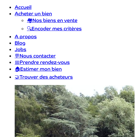
Accueil
Acheter un bien
🏘️
Nos biens en vente
🔍
Encoder mes critères
A propos
Blog
Jobs
💬
Nous contacter
📅
Prendre rendez-vous
🏠
Estimer mon bien
🤝
Trouver des acheteurs