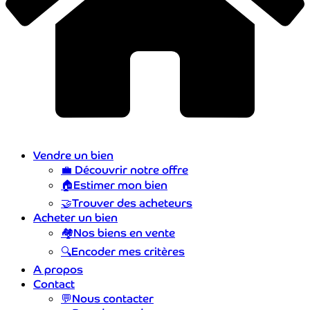
Vendre un bien
💼
Découvrir notre offre
🏠
Estimer mon bien
🤝
Trouver des acheteurs
Acheter un bien
🏘️
Nos biens en vente
🔍
Encoder mes critères
A propos
Contact
💬
Nous contacter