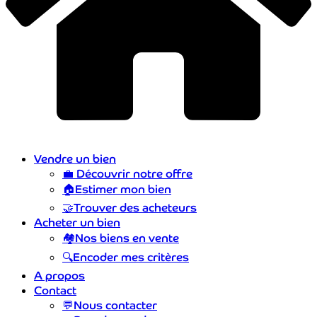
Vendre un bien
💼
Découvrir notre offre
🏠
Estimer mon bien
🤝
Trouver des acheteurs
Acheter un bien
🏘️
Nos biens en vente
🔍
Encoder mes critères
A propos
Contact
💬
Nous contacter