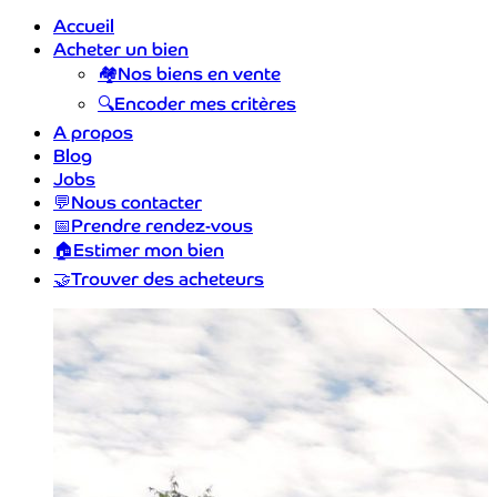
Accueil
Acheter un bien
🏘️
Nos biens en vente
🔍
Encoder mes critères
A propos
Blog
Jobs
💬
Nous contacter
📅
Prendre rendez-vous
🏠
Estimer mon bien
🤝
Trouver des acheteurs