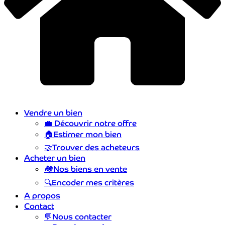
Vendre un bien
💼
Découvrir notre offre
🏠
Estimer mon bien
🤝
Trouver des acheteurs
Acheter un bien
🏘️
Nos biens en vente
🔍
Encoder mes critères
A propos
Contact
💬
Nous contacter