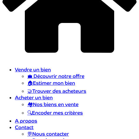
Vendre un bien
💼
Découvrir notre offre
🏠
Estimer mon bien
🤝
Trouver des acheteurs
Acheter un bien
🏘️
Nos biens en vente
🔍
Encoder mes critères
A propos
Contact
💬
Nous contacter