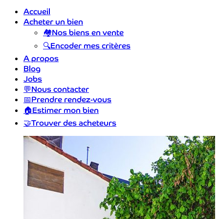
Accueil
Acheter un bien
🏘️
Nos biens en vente
🔍
Encoder mes critères
A propos
Blog
Jobs
💬
Nous contacter
📅
Prendre rendez-vous
🏠
Estimer mon bien
🤝
Trouver des acheteurs